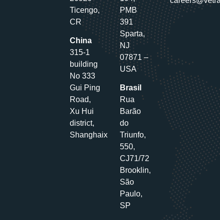
careers@vetr
Ticengo,
PMB
CR
391
Sparta,
China
NJ
315-1
07871 –
building
USA
No 333
Gui Ping
Brasil
Road,
Rua
Xu Hui
Barão
district,
do
Shanghaix
Triunfo,
550,
CJ71/72
Brooklin,
São
Paulo,
SP