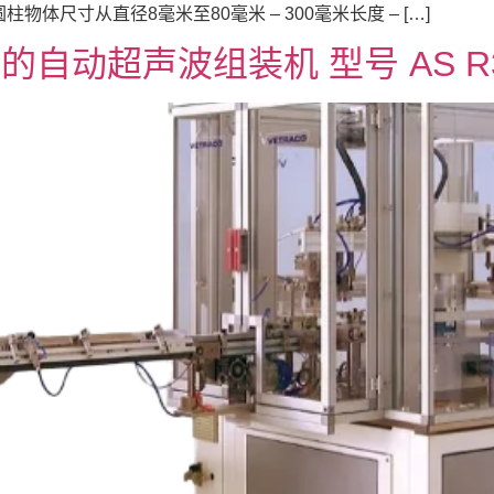
物体尺寸从直径8毫米至80毫米 – 300毫米长度 – […]
自动超声波组装机 型号 AS R3