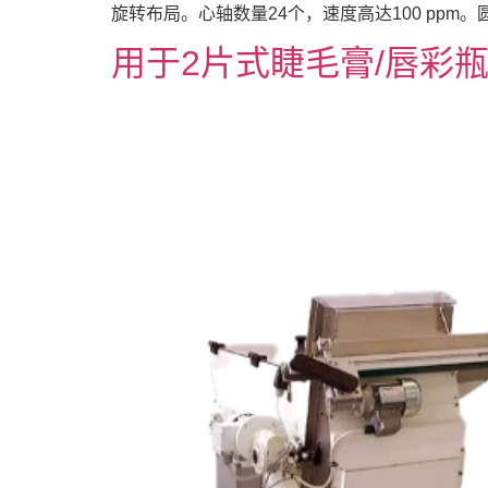
旋转布局。心轴数量24个，速度高达100 ppm。圆柱
用于2片式睫毛膏/唇彩瓶的