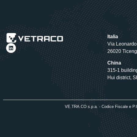
Italia
Via Leonardo 
26020 Ticen
China
315-1 buildi
Hui district,
VE.TRA.CO s.p.a. - Codice Fiscale e P.I