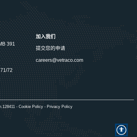
加入我们
PMB 391
提交您的申请
careers@vetraco.com
J71/72
 n.128411 -
Cookie Policy
-
Privacy Policy