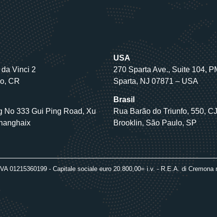
USA
da Vinci 2
270 Sparta Ave., Suite 104, 
go, CR
Sparta, NJ 07871 – USA
Brasil
ng No 333 Gui Ping Road, Xu
Rua Barão do Triunfo, 550, C
 Shanghaix
Brooklin, São Paulo, SP
VA 01215360199 - Capitale sociale euro 20.800,00= i.v. - R.E.A. di Cremona